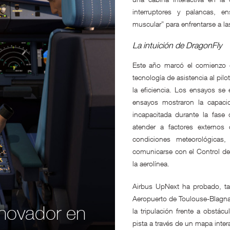
interruptores y palancas, 
muscular” para enfrentarse a la
La intuición de DragonFly
Este año marcó el comienzo 
tecnología de asistencia al pil
la eficiencia. Los ensayos s
ensayos mostraron la capaci
incapacitada durante la fase 
atender a factores externos
condiciones meteorológicas
comunicarse con el Control de
la aerolínea.
Airbus UpNext ha probado, tam
Aeropuerto de Toulouse-Blagnac
nnovador en
la tripulación frente a obstác
pista a través de un mapa inter