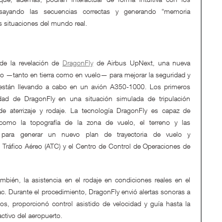
ensayando las secuencias correctas y generando “memoria
s situaciones del mundo real.
de la revelación de
DragonFly
de Airbus UpNext, una nueva
oto —tanto en tierra como en vuelo— para mejorar la seguridad y
e están llevando a cabo en un avión A350-1000. Los primeros
dad de DragonFly en una situación simulada de tripulación
de aterrizaje y rodaje. La tecnología DragonFly es capaz de
 como la topografía de la zona de vuelo, el terreno y las
, para generar un nuevo plan de trayectoria de vuelo y
 Tráfico Aéreo (ATC) y el Centro de Control de Operaciones de
bién, la asistencia en el rodaje en condiciones reales en el
. Durante el procedimiento, DragonFly envió alertas sonoras a
ulos, proporcionó control asistido de velocidad y guía hasta la
activo del aeropuerto.