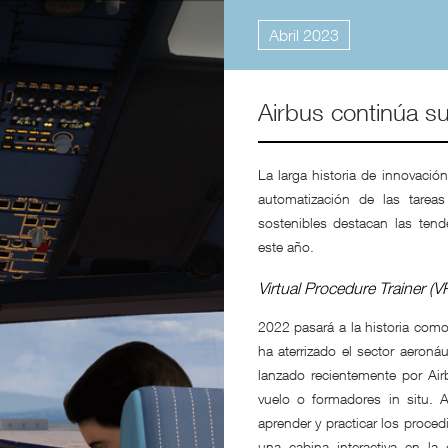
Abril 2023
Airbus continúa s
La larga historia de innovaci
automatización de las tarea
sostenibles destacan las tend
este año.
Virtual Procedure Trainer (V
2022 pasará a la historia como 
ha aterrizado el sector aeron
lanzado recientemente por Air
vuelo o formadores
in situ.
A 
aprender y practicar los proced
una cabina interactiva en la