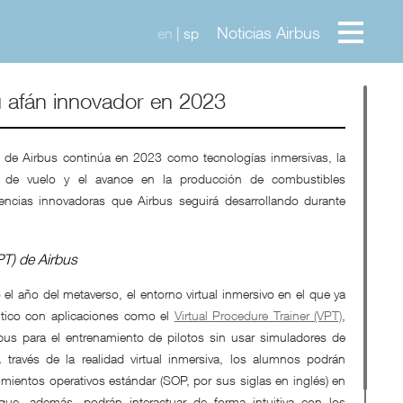
Noticias Airbus
en
|
sp
u afán innovador en 2023
ón de Airbus continúa en 2023 como tecnologías inmersivas, la
s de vuelo y el avance en la producción de combustibles
encias innovadoras que Airbus seguirá desarrollando durante
PT) de Airbus
el año del metaverso, el entorno virtual inmersivo en el que ya
áutico con aplicaciones como el
Virtual Procedure Trainer
(VPT)
,
bus para el entrenamiento de pilotos sin usar simuladores de
través de la realidad virtual inmersiva, los alumnos podrán
imientos operativos estándar (SOP, por sus siglas en inglés) en
 que, además, podrán interactuar de forma intuitiva con los