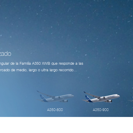
izado
angular de la Familia A350 XWB que responde a las
rcado de medio, largo o ultra largo recorrido…
A350-800
A350-900