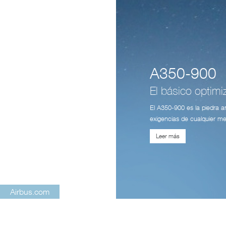
A350-900
El básico optim
El A350-900 es la piedra 
exigencias de cualquier me
Leer más
Airbus.com
Subscribirse al Boletín de Noticias