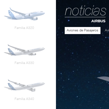
Familia A320
Aviones de Pasajeros
Av
Familia A330
Familia A340