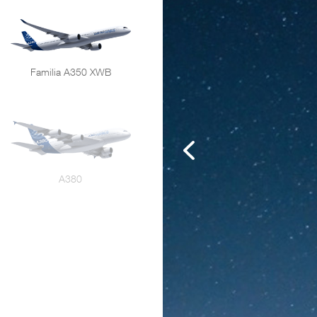
Familia A350 XWB
A380